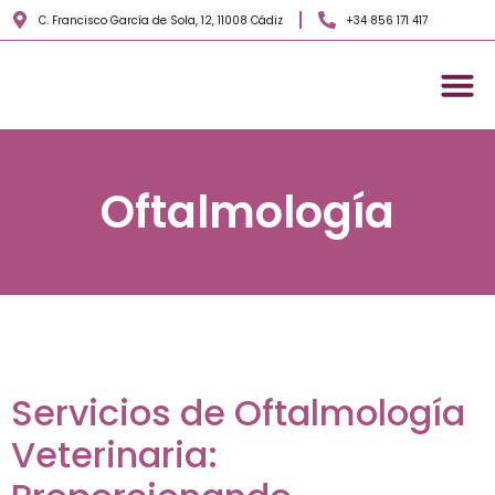
C. Francisco García de Sola, 12, 11008 Cádiz
+34 856 171 417
Servicios veterinarios
Sobre nosotros
Oftalmología
Servicios de Oftalmología
Veterinaria: