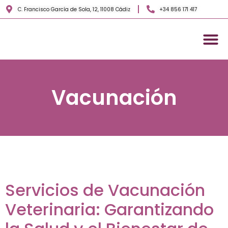
C. Francisco García de Sola, 12, 11008 Cádiz
+34 856 171 417
Servicios veterinarios
Sobre nosotros
Vacunación
Servicios de Vacunación
Veterinaria: Garantizando